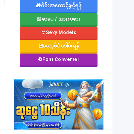
🎁ဂိမ်းအကောင့်ဖွင့်ရန်
📖စာပေ / အားကစား
👙Sexy Models
💽ဆော့ဖ်ဝဲဒေါင်းရန်
🔄Font Converter