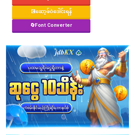
💽ဆော့ဖ်ဝဲဒေါင်းရန်
🔄Font Converter