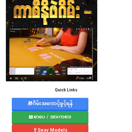
Quick Links
🎁ဂိမ်းအကောင့်ဖွင့်ရန်
📖စာပေ / အားကစား
👙Sexy Models