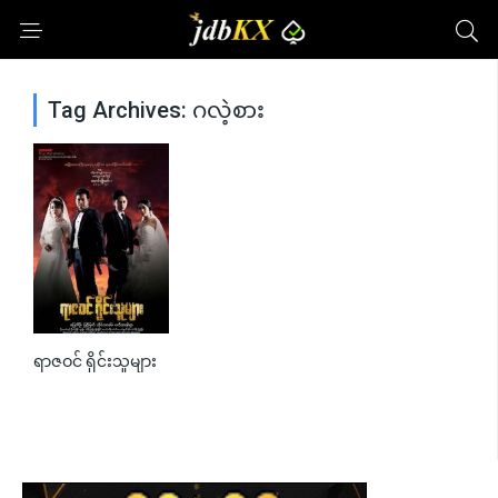
Tag Archives: ဂလဲ့စား
ရာဇဝင် ရိုင်းသူများ
0