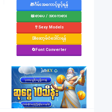
🎁ဂိမ်းအကောင့်ဖွင့်ရန်
📖စာပေ / အားကစား
👙Sexy Models
💽ဆော့ဖ်ဝဲဒေါင်းရန်
🔄Font Converter