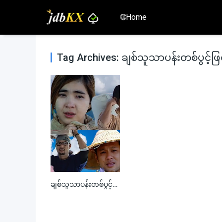
🌐Home
Tag Archives: ချစ်သူသာပန်းတစ်ပွင့်ဖြစ်
ချစ်သူသာပန်းတစ်ပွင့်ဖြစ်ခဲ့လျှင်
0