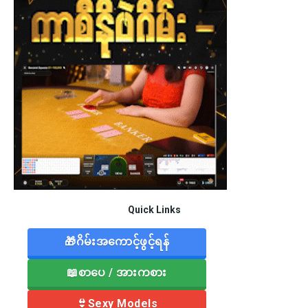
Quick Links
🎁ဂိမ်းအကောင့်ဖွင့်ရန်
📖စာပေ / အားကစား
👙Sexy Models