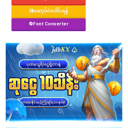
💽ဆော့ဖ်ဝဲဒေါင်းရန်
🔄Font Converter