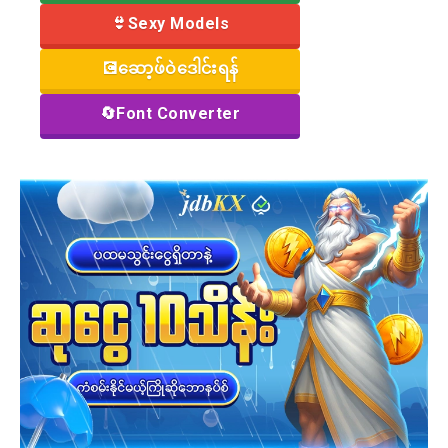
👙Sexy Models
💽ဆော့ဖ်ဝဲဒေါင်းရန်
🔄Font Converter