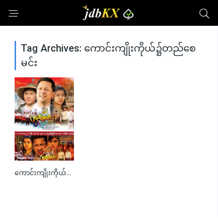
Tag Archives: ကောင်းကျိုးကိုယ်၌တည်စေ
မင်း
ကောင်းကျိုးကိုယ်၌တည်စေမင်း
0