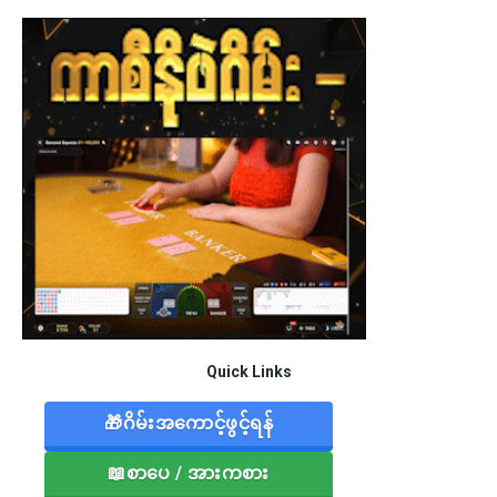
Quick Links
🎁ဂိမ်းအကောင့်ဖွင့်ရန်
📖စာပေ / အားကစား